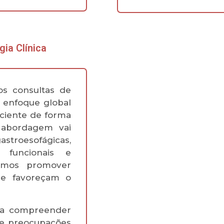
ia Clínica
os consultas de
 enfoque global
aciente de forma
a abordagem vai
stroesofágicas,
os funcionais e
scamos promover
ue favoreçam o
s a compreender
 e preocupações