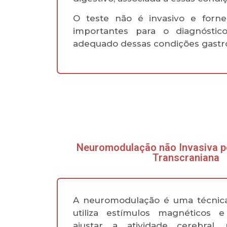
O teste não é
invasivo e forn
importantes para o diagnóstic
adequado
dessas condições gastro
Neuromodulação não Invasiva p
Transcraniana
A neuromodulação é uma técnic
utiliza estímulos magnéticos e
ajustar a atividade cerebral