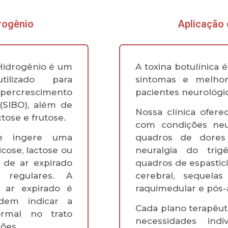
rogênio
Aplicação 
Hidrogênio é um
A toxina botulínica 
utilizado para
sintomas e melhor
percrescimento
pacientes neurológi
(SIBO), além de
Nossa clínica ofere
tose e frutose.
com condições neur
te ingere uma
quadros de dores
icose, lactose ou
neuralgia do trig
 de ar expirado
quadros de espastic
 regulares. A
cerebral, sequela
 ar expirado é
raquimedular e pós-a
dem indicar a
Cada plano terapêut
ormal no trato
necessidades indi
ções.